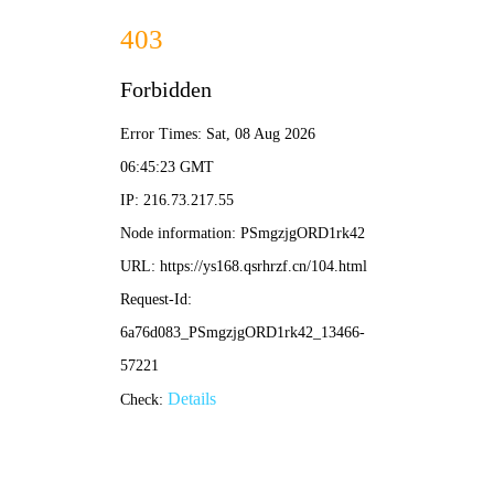
优嗑漫画
深度剧情 · 声优盛宴 · 极速追番
首页
分类库
热度榜
新作速递
编辑推荐
📚 全作品库 · 完整档案
共16部典藏漫画