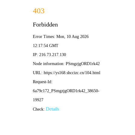
优嗑漫画
深度剧情 · 声优盛宴 · 极速追番
首页
分类库
热度榜
新作速递
编辑推荐
📚 全作品库 · 完整档案
共16部典藏漫画